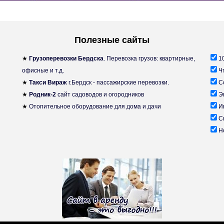
Полезные сайты
★
Грузоперевозки Бердска
. Перевозка грузов: квартирные,
10
офисные и т.д.
Чт
★
Такси Вираж
г.Бердск - пассажирские перевозки.
Со
★
Родник-2
сайт садоводов и огородников
Эк
★
Отопительное оборудование для дома и дачи
Ин
Ск
Но